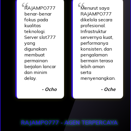
RAJAMPO777
Menurut saya
benar-benar
RAJAMPO777
fokus pada
dikelola secara
kualitas
profesional.
teknologi.
Infrastruktur
Server slot777
servernya kuat,
yang
performanya
digunakan
konsisten, dan
membuat
pengalaman
permainan
bermain terasa
berjalan lancar
lebih aman
dan minim
serta
delay.
menyenangkan.
- Ocho
- Oche
RAJAMPO777 - AGEN TERPERCAYA