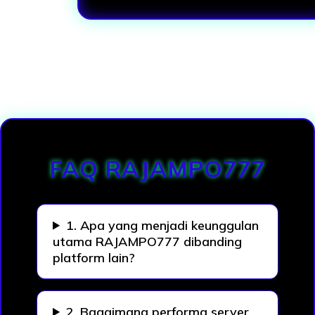
Loading...
FAQ RAJAMPO777
1. Apa yang menjadi keunggulan
utama RAJAMPO777 dibanding
platform lain?
2. Bagaimana performa server