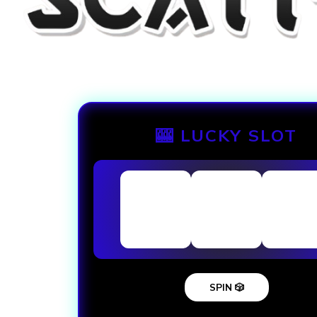
🎰 LUCKY SLOT
SPIN 🎲