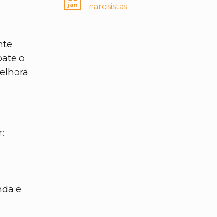
jan
narcisistas
nte
bate o
melhora
:
nda e