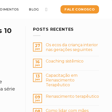
FALE CONOSCO
OIMENTOS
BLOG
 10
POSTS RECENTES
Os ecos da criança interior
27
jan
nas gerações seguintes
Coaching sistêmico
16
jan
Capacitação em
13
jan
Renascimento
e
Terapêutico
a série
a
Renascimento terapêutico
09
jan
Como lidar com mães
08