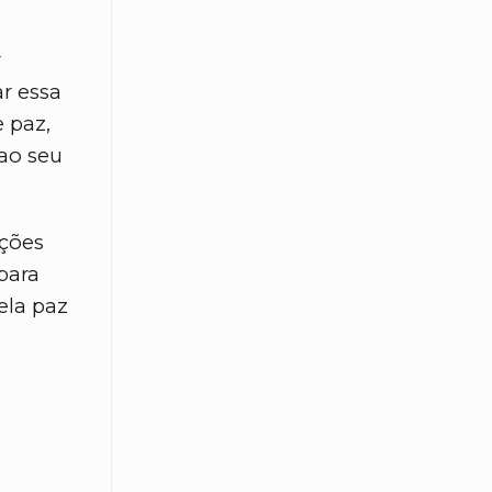
r
r essa
 paz,
ao seu
ções
para
ela paz