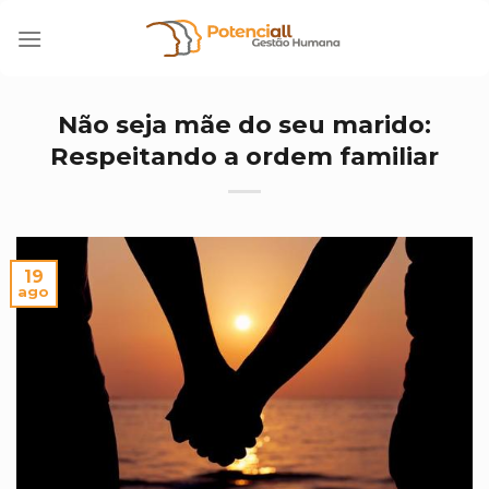
Skip
to
content
Não seja mãe do seu marido:
Respeitando a ordem familiar
19
ago